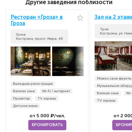
Другие заведения поблизости
Ресторан «Гроза» в
Зал на 2 этаж
Гроза
Троя
Кострома, ул. Ник
Гроза
Кострома, просп. Мира, 4б
Можно свои фрукты
Выездная регистрация
Музыкальное обору
Велком зона
Wi-Fi / интернет
Велком зона
Wi-
Проектор
TV экраны
TV экраны
Детское меню
от 5 000 ₽/чел.
от 2 00
БРОНИРОВАТЬ
БРОНИ