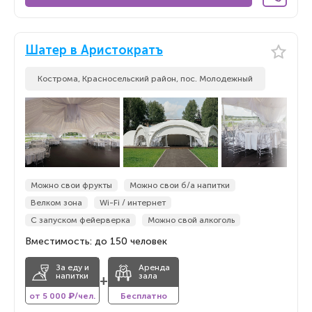
Шатер в Аристократъ
Кострома, Красносельский район, пос. Молодежный
Можно свои фрукты
Можно свои б/а напитки
Велком зона
Wi-Fi / интернет
С запуском фейерверка
Можно свой алкоголь
Вместимость: до 150 человек
За еду и
Аренда
напитки
зала
+
от 5 000 ₽/чел.
Бесплатно