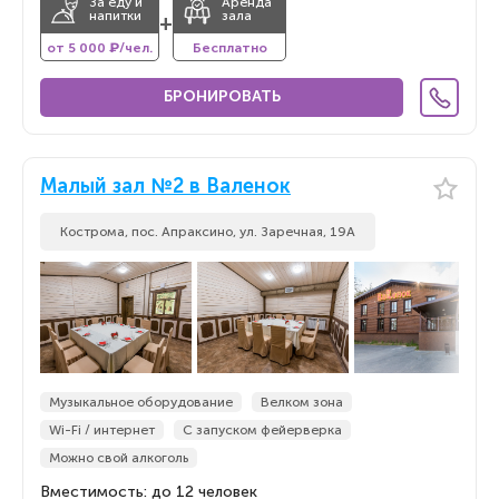
За еду и
Аренда
напитки
зала
+
от 5 000 ₽/чел.
Бесплатно
БРОНИРОВАТЬ
Малый зал №2 в Валенок
Кострома, пос. Апраксино, ул. Заречная, 19А
Музыкальное оборудование
Велком зона
Wi-Fi / интернет
С запуском фейерверка
Можно свой алкоголь
Вместимость: до 12 человек