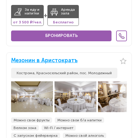
За еду и
Аренда
напитки
зала
+
от 3 500 ₽/чел.
Бесплатно
БРОНИРОВАТЬ
Мезонин в Аристократъ
Кострома, Красносельский район, пос. Молодежный
Можно свои фрукты
Можно свои б/а напитки
Велком зона
Wi-Fi / интернет
С запуском фейерверка
Можно свой алкоголь