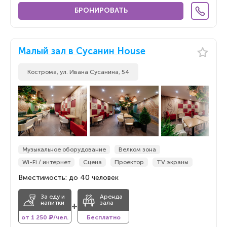
БРОНИРОВАТЬ
Малый зал в Сусанин House
Кострома, ул. Ивана Сусанина, 54
Музыкальное оборудование
Велком зона
Wi-Fi / интернет
Сцена
Проектор
TV экраны
Вместимость: до 40 человек
За еду и
Аренда
напитки
зала
+
от 1 250 ₽/чел.
Бесплатно