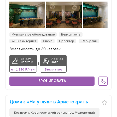
По новизне
По новизне
Музыкальное оборудование
Велком зона
Wi-Fi / интернет
Сцена
Проектор
TV экраны
Вместимость: до 20 человек
За еду и
Аренда
напитки
зала
+
от 1 250 ₽/чел.
Бесплатно
БРОНИРОВАТЬ
Домик «На углях» в Аристократъ
Кострома, Красносельский район, пос. Молодежный