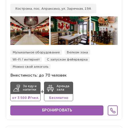
Кострома, пос. Апраксино, ул. Заречная, 19А
Музыкальное оборудование
Велком зона
Wi-Fi / интернет
С запуском фейерверка
Можно свой алкоголь
Вместимость: до 70 человек
За еду и
Аренда
напитки
зала
+
от 3 500 ₽/чел.
Бесплатно
БРОНИРОВАТЬ