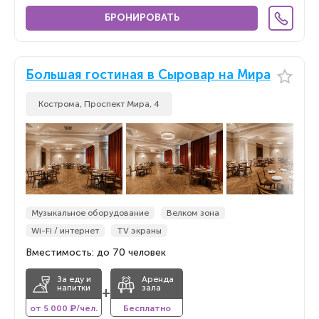
БРОНИРОВАТЬ
Большая гостиная в Сыровар на Мира
Кострома, ​Проспект Мира, 4
Музыкальное оборудование
Велком зона
Wi-Fi / интернет
TV экраны
Вместимость: до 70 человек
За еду и
Аренда
напитки
зала
+
от 5 000 ₽/чел.
Бесплатно