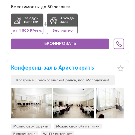
Вместимость: до 50 человек
За еду и
Аренда
напитки
зала
+
от 4 500 ₽/чел.
Бесплатно
БРОНИРОВАТЬ
Конференц-зал в Аристократъ
Кострома, Красносельский район, пос. Молодежный
Можно свои фрукты
Можно свои б/а напитки
Велком зона
Wi-Fi / интернет