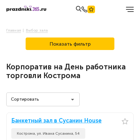
Главная
Выбор зала
Показать фильтр
Корпоратив на День работника
торговли Кострома
Сортировать
Стоимость на человека
Банкетный зал в Сусанин House
Стоимость на человека
По популярности
Кострома, ул. Ивана Сусанина, 54
По популярности