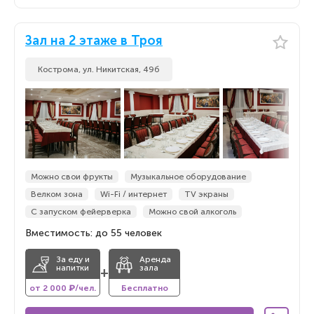
Зал на 2 этаже в Троя
Кострома, ул. Никитская, 49б
Можно свои фрукты
Музыкальное оборудование
Велком зона
Wi-Fi / интернет
TV экраны
С запуском фейерверка
Можно свой алкоголь
Вместимость: до 55 человек
За еду и
Аренда
напитки
зала
+
от 2 000 ₽/чел.
Бесплатно