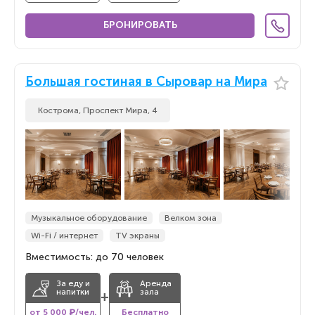
БРОНИРОВАТЬ
Большая гостиная в Сыровар на Мира
Кострома, ​Проспект Мира, 4
Музыкальное оборудование
Велком зона
Wi-Fi / интернет
TV экраны
Вместимость: до 70 человек
За еду и
Аренда
напитки
зала
+
от 5 000 ₽/чел.
Бесплатно