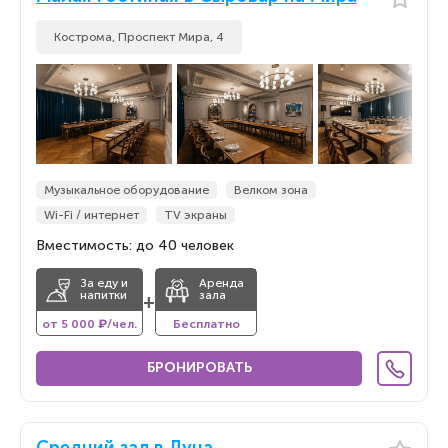
Кострома, ​Проспект Мира, 4
Музыкальное оборудование
Велком зона
Wi-Fi / интернет
TV экраны
Вместимость: до 40 человек
За еду и
Аренда
напитки
зала
+
от 5 000 ₽/чел.
Бесплатно
БРОНИРОВАТЬ