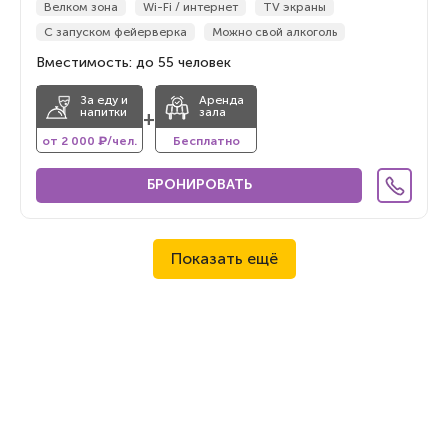
Велком зона
Wi-Fi / интернет
TV экраны
С запуском фейерверка
Можно свой алкоголь
Вместимость: до 55 человек
За еду и
Аренда
напитки
зала
+
от 2 000 ₽/чел.
Бесплатно
БРОНИРОВАТЬ
Показать ещё