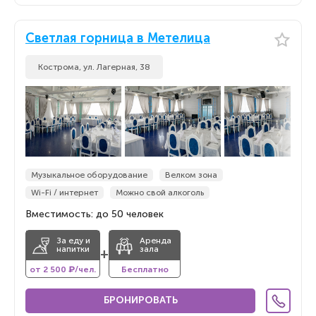
Светлая горница в Метелица
Кострома, ул. Лагерная, 38
Музыкальное оборудование
Велком зона
Wi-Fi / интернет
Можно свой алкоголь
Вместимость: до 50 человек
За еду и
Аренда
напитки
зала
+
от 2 500 ₽/чел.
Бесплатно
БРОНИРОВАТЬ