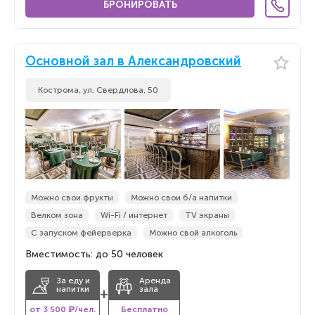
БРОНИРОВАТЬ
Основной зал в Александровский
Кострома, ул. Свердлова, 50
Можно свои фрукты
Можно свои б/а напитки
Велком зона
Wi-Fi / интернет
TV экраны
С запуском фейерверка
Можно свой алкоголь
Вместимость: до 50 человек
За еду и
Аренда
напитки
зала
+
от 3 500 ₽/чел.
Бесплатно