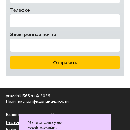
Телефон
Электронная почта
Отправить
prazdniki365.ru © 2026
Политика конфиденциальности
Банкетные залы
На воздухе
Мы используем
Рестораны
За городом
cookie-файлы,
Кафе
Блог