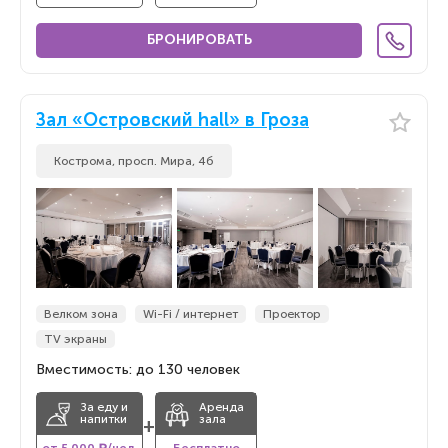
БРОНИРОВАТЬ
Зал «Островский hall» в Гроза
Кострома, просп. Мира, 4б
Велком зона
Wi-Fi / интернет
Проектор
TV экраны
Вместимость: до 130 человек
За еду и
Аренда
напитки
зала
+