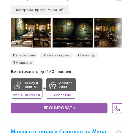
По популярности
Кострома, просп. Мира, 4б
По популярности
По новизне
По новизне
Велком зона
Wi-Fi / интернет
Проектор
TV экраны
Вместимость: до 150 человек
За еду и
Аренда
напитки
зала
+
от 5 000 ₽/чел.
Бесплатно
БРОНИРОВАТЬ
Малая гостиная в Сыровар на Мира