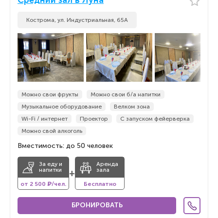
Средний зал в Луна
Кострома, ул. Индустриальная, 65А
Можно свои фрукты
Можно свои б/а напитки
Музыкальное оборудование
Велком зона
Wi-Fi / интернет
Проектор
С запуском фейерверка
Можно свой алкоголь
Вместимость: до 50 человек
За еду и
Аренда
напитки
зала
+
от 2 500 ₽/чел.
Бесплатно
БРОНИРОВАТЬ