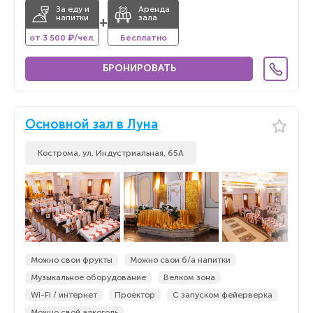
За еду и
Аренда
напитки
зала
+
от 3 500 ₽/чел.
Бесплатно
БРОНИРОВАТЬ
Основной зал в Луна
Кострома, ул. Индустриальная, 65А
Можно свои фрукты
Можно свои б/а напитки
Музыкальное оборудование
Велком зона
Wi-Fi / интернет
Проектор
С запуском фейерверка
Можно свой алкоголь