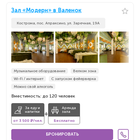
Зал «Модерн» в Валенок
Кострома, пос. Апраксино, ул. Заречная, 19А
Музыкальное оборудование
Велком зона
Wi-Fi / интернет
С запуском фейерверка
Можно свой алкоголь
Вместимость: до 120 человек
За еду и
Аренда
напитки
зала
+
от 3 500 ₽/чел.
Бесплатно
БРОНИРОВАТЬ