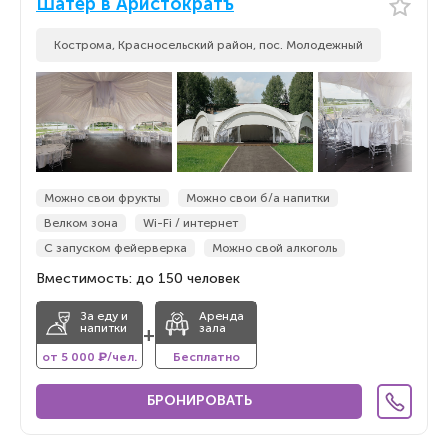
Шатер в Аристократъ
Кострома, Красносельский район, пос. Молодежный
Можно свои фрукты
Можно свои б/а напитки
Велком зона
Wi-Fi / интернет
С запуском фейерверка
Можно свой алкоголь
Вместимость: до 150 человек
За еду и
Аренда
напитки
зала
+
от 5 000 ₽/чел.
Бесплатно
БРОНИРОВАТЬ