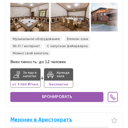
Музыкальное оборудование
Велком зона
Wi-Fi / интернет
С запуском фейерверка
Можно свой алкоголь
Вместимость: до 12 человек
За еду и
Аренда
напитки
зала
+
от 3 500 ₽/чел.
Бесплатно
БРОНИРОВАТЬ
Мезонин в Аристократъ