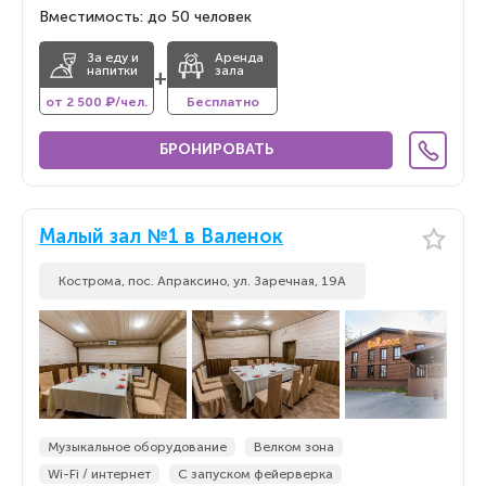
Вместимость: до 50 человек
За еду и
Аренда
напитки
зала
+
от 2 500 ₽/чел.
Бесплатно
БРОНИРОВАТЬ
Малый зал №1 в Валенок
Кострома, пос. Апраксино, ул. Заречная, 19А
Музыкальное оборудование
Велком зона
Wi-Fi / интернет
С запуском фейерверка