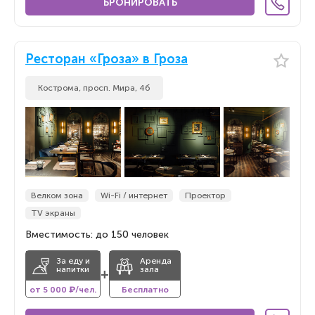
БРОНИРОВАТЬ
Ресторан «Гроза» в Гроза
Кострома, просп. Мира, 4б
Велком зона
Wi-Fi / интернет
Проектор
TV экраны
Вместимость: до 150 человек
За еду и
Аренда
напитки
зала
+
от 5 000 ₽/чел.
Бесплатно