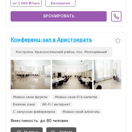
от 1 500 ₽/чел.
Бесплатно
БРОНИРОВАТЬ
Конференц-зал в Аристократъ
Кострома, Красносельский район, пос. Молодежный
Можно свои фрукты
Можно свои б/а напитки
Велком зона
Wi-Fi / интернет
С запуском фейерверка
Можно свой алкоголь
Вместимость: до 80 человек
За еду и
Аренда