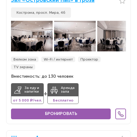
Зал «Островский hall» в Гроза
Кострома, просп. Мира, 4б
Велком зона
Wi-Fi / интернет
Проектор
TV экраны
Вместимость: до 130 человек
За еду и
Аренда
напитки
зала
+
от 5 000 ₽/чел.
Бесплатно
БРОНИРОВАТЬ