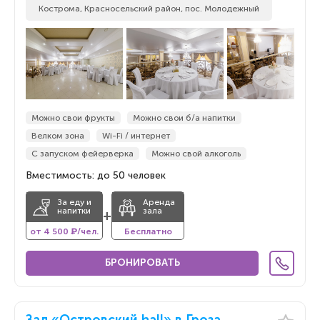
Кострома, Красносельский район, пос. Молодежный
Можно свои фрукты
Можно свои б/а напитки
Велком зона
Wi-Fi / интернет
С запуском фейерверка
Можно свой алкоголь
Вместимость: до 50 человек
За еду и
Аренда
напитки
зала
+
от 4 500 ₽/чел.
Бесплатно
БРОНИРОВАТЬ