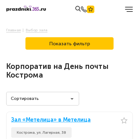
Главная
Выбор зала
Показать фильтр
Корпоратив на День почты
Кострома
Сортировать
Стоимость на человека
Зал «Метелица» в Метелица
Стоимость на человека
По популярности
Кострома, ул. Лагерная, 38
По популярности