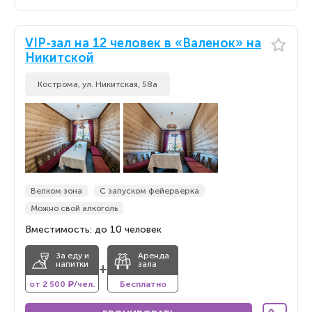
VIP-зал на 12 человек в «Валенок» на
Никитской
Кострома, ул. Никитская, 58а
Велком зона
С запуском фейерверка
Можно свой алкоголь
Вместимость: до 10 человек
За еду и
Аренда
напитки
зала
+
от 2 500 ₽/чел.
Бесплатно