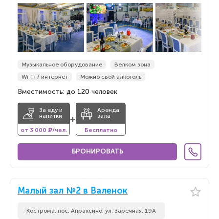
По новизне
По новизне
Музыкальное оборудование
Велком зона
Wi-Fi / интернет
Можно свой алкоголь
Вместимость: до 120 человек
За еду и
Аренда
напитки
зала
+
от 3 000 ₽/чел.
Бесплатно
БРОНИРОВАТЬ
Малый зал №2 в Валенок
Кострома, пос. Апраксино, ул. Заречная, 19А