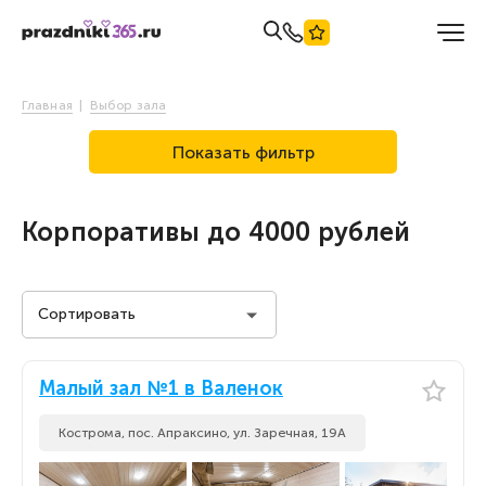
Главная
Выбор зала
Показать фильтр
Корпоративы до 4000 рублей
Сортировать
Стоимость на человека
Малый зал №1 в Валенок
Стоимость на человека
По популярности
Кострома, пос. Апраксино, ул. Заречная, 19А
По популярности
По новизне