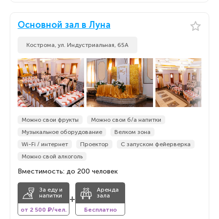
Основной зал в Луна
Кострома, ул. Индустриальная, 65А
Можно свои фрукты
Можно свои б/а напитки
Музыкальное оборудование
Велком зона
Wi-Fi / интернет
Проектор
С запуском фейерверка
Можно свой алкоголь
Вместимость: до 200 человек
За еду и
Аренда
напитки
зала
+
от 2 500 ₽/чел.
Бесплатно