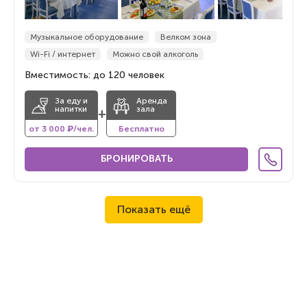
Музыкальное оборудование
Велком зона
Wi-Fi / интернет
Можно свой алкоголь
Вместимость: до 120 человек
За еду и
Аренда
напитки
зала
+
от 3 000 ₽/чел.
Бесплатно
БРОНИРОВАТЬ
Показать ещё