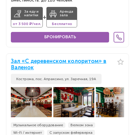
Вместимость: до 120 человек
За еду и
Аренда
напитки
зала
+
от 3 500 ₽/чел.
Бесплатно
БРОНИРОВАТЬ
Зал «С деревенском колоритом» в
Валенок
Кострома, пос. Апраксино, ул. Заречная, 19А
Музыкальное оборудование
Велком зона
Wi-Fi / интернет
С запуском фейерверка