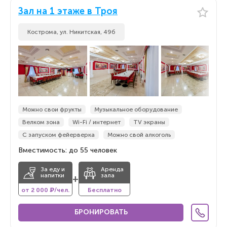
Зал на 1 этаже в Троя
Кострома, ул. Никитская, 49б
Можно свои фрукты
Музыкальное оборудование
Велком зона
Wi-Fi / интернет
TV экраны
С запуском фейерверка
Можно свой алкоголь
Вместимость: до 55 человек
За еду и
Аренда
напитки
зала
+
от 2 000 ₽/чел.
Бесплатно
БРОНИРОВАТЬ