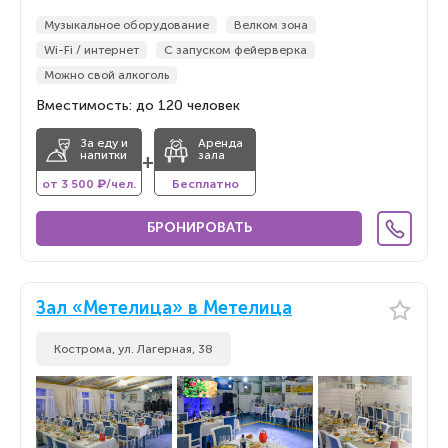
Музыкальное оборудование
Велком зона
Wi-Fi / интернет
С запуском фейерверка
Можно свой алкоголь
Вместимость: до 120 человек
За еду и
Аренда
напитки
зала
+
от 3 500 ₽/чел.
Бесплатно
БРОНИРОВАТЬ
Зал «Метелица» в Метелица
Кострома, ул. Лагерная, 38