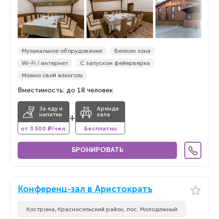
По новизне
Музыкальное оборудование
Велком зона
Wi-Fi / интернет
С запуском фейерверка
Можно свой алкоголь
Вместимость: до 18 человек
За еду и
Аренда
напитки
зала
+
от 3 500 ₽/чел.
Бесплатно
БРОНИРОВАТЬ
Конференц-зал в Аристократъ
Кострома, Красносельский район, пос. Молодежный