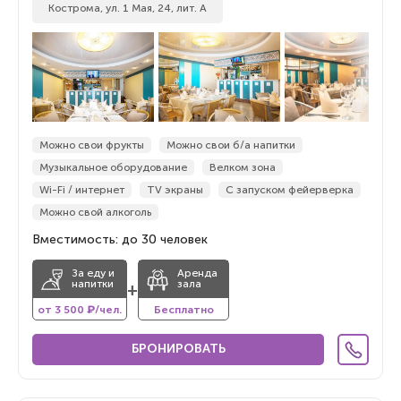
Кострома, ул. 1 Мая, 24, лит. А
Можно свои фрукты
Можно свои б/а напитки
Музыкальное оборудование
Велком зона
Wi-Fi / интернет
TV экраны
С запуском фейерверка
Можно свой алкоголь
Вместимость: до 30 человек
За еду и
Аренда
напитки
зала
+
от 3 500 ₽/чел.
Бесплатно
БРОНИРОВАТЬ