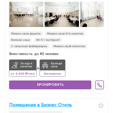
Можно свои фрукты
Можно свои б/а напитки
Велком зона
Wi-Fi / интернет
С запуском фейерверка
Можно свой алкоголь
Вместимость: до 80 человек
За еду и
Аренда
напитки
зала
+
от 4 000 ₽/чел.
Бесплатно
БРОНИРОВАТЬ
Помещение в Бизнес Отель