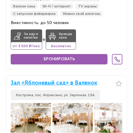
Велком зона
Wi-Fi / интернет
TV экраны
С запуском фейерверка
Можно свой алкоголь
Вместимость: до 50 человек
За еду и
Аренда
напитки
зала
+
от 3 500 ₽/чел.
Бесплатно
БРОНИРОВАТЬ
Зал «Яблоневый сад» в Валенок
Кострома, пос. Апраксино, ул. Заречная, 19А