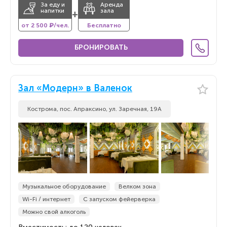
За еду и
Аренда
напитки
зала
+
от 2 500 ₽/чел.
Бесплатно
БРОНИРОВАТЬ
Зал «Модерн» в Валенок
Кострома, пос. Апраксино, ул. Заречная, 19А
Музыкальное оборудование
Велком зона
Wi-Fi / интернет
С запуском фейерверка
Можно свой алкоголь