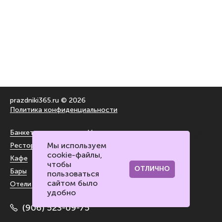
prazdniki365.ru © 2026
Политика конфиденциальности
Банкетные залы
На воздухе
Мы используем
Рестораны
За городом
cookie-файлы,
Кафе
Блог
чтобы
ОТЛИЧНО
Бары
Контакты портала
пользоваться
сайтом было
Отели и лофты
удобно
(906) 523-09-75