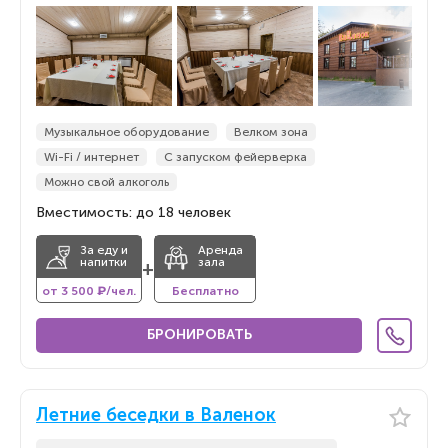
По новизне
По новизне
Музыкальное оборудование
Велком зона
Wi-Fi / интернет
С запуском фейерверка
Можно свой алкоголь
Вместимость: до 18 человек
За еду и
Аренда
напитки
зала
+
от 3 500 ₽/чел.
Бесплатно
БРОНИРОВАТЬ
Летние беседки в Валенок