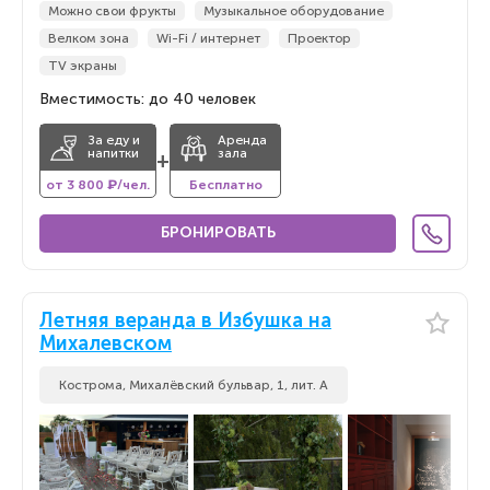
Можно свои фрукты
Музыкальное оборудование
Велком зона
Wi-Fi / интернет
Проектор
TV экраны
Вместимость: до 40 человек
За еду и
Аренда
напитки
зала
+
от 3 800 ₽/чел.
Бесплатно
БРОНИРОВАТЬ
Летняя веранда в Избушка на
Михалевском
Кострома, Михалёвский бульвар, 1, лит. А