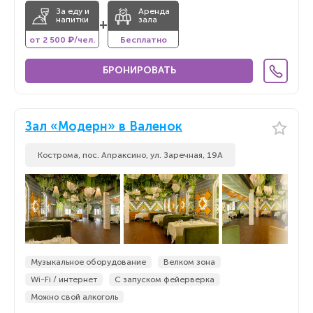
За еду и
Аренда
напитки
зала
+
от 2 500 ₽/чел.
Бесплатно
БРОНИРОВАТЬ
Зал «Модерн» в Валенок
Кострома, пос. Апраксино, ул. Заречная, 19А
Музыкальное оборудование
Велком зона
Wi-Fi / интернет
С запуском фейерверка
Можно свой алкоголь