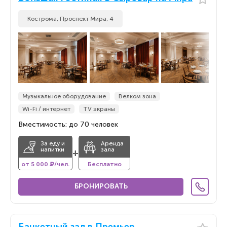
Кострома, ​Проспект Мира, 4
Музыкальное оборудование
Велком зона
Wi-Fi / интернет
TV экраны
Вместимость: до 70 человек
За еду и
Аренда
напитки
зала
+
от 5 000 ₽/чел.
Бесплатно
БРОНИРОВАТЬ