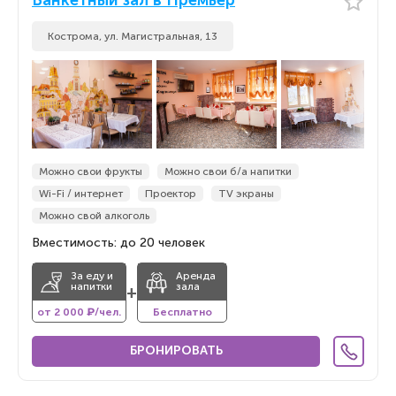
Банкетный зал в Премьер
Кострома, ул. Магистральная, 13
Можно свои фрукты
Можно свои б/а напитки
Wi-Fi / интернет
Проектор
TV экраны
Можно свой алкоголь
Вместимость: до 20 человек
За еду и
Аренда
напитки
зала
+
от 2 000 ₽/чел.
Бесплатно
БРОНИРОВАТЬ