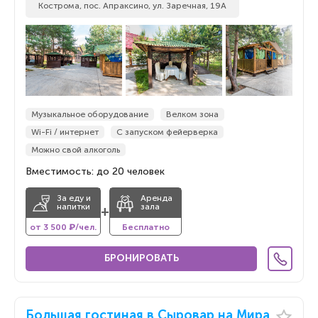
Кострома, пос. Апраксино, ул. Заречная, 19А
Музыкальное оборудование
Велком зона
Wi-Fi / интернет
С запуском фейерверка
Можно свой алкоголь
Вместимость: до 20 человек
За еду и
Аренда
напитки
зала
+
от 3 500 ₽/чел.
Бесплатно
БРОНИРОВАТЬ
Большая гостиная в Сыровар на Мира