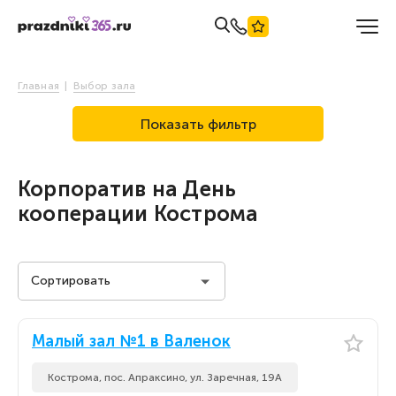
Главная
Выбор зала
Показать фильтр
Корпоратив на День
кооперации Кострома
Сортировать
Стоимость на человека
Малый зал №1 в Валенок
Стоимость на человека
По популярности
Кострома, пос. Апраксино, ул. Заречная, 19А
По популярности