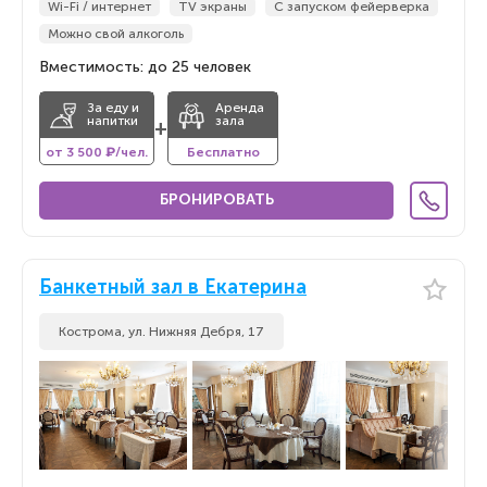
Wi-Fi / интернет
TV экраны
С запуском фейерверка
Можно свой алкоголь
Вместимость: до 25 человек
За еду и
Аренда
напитки
зала
+
от 3 500 ₽/чел.
Бесплатно
БРОНИРОВАТЬ
Банкетный зал в Екатерина
Кострома, ул. Нижняя Дебря, 17