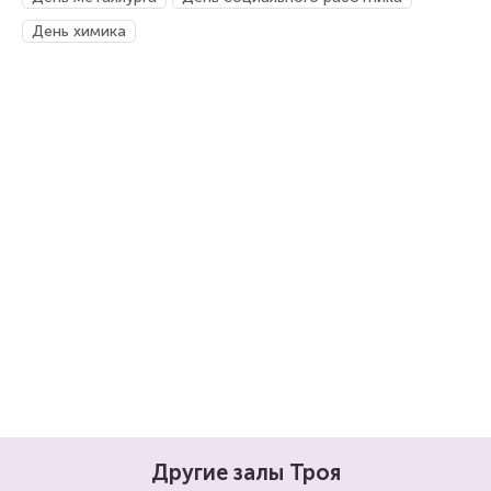
День химика
Другие залы Троя