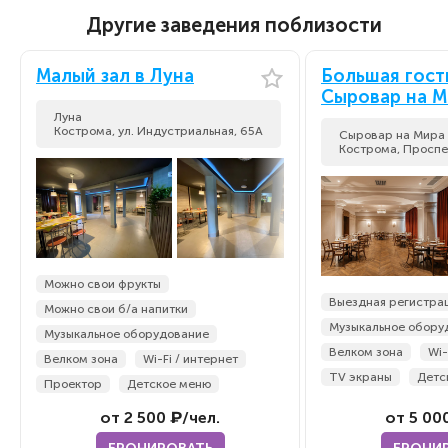
Другие заведения поблизости
Малый зал в Луна
Большая гост
Сыровар на М
Луна
Кострома, ул. Индустриальная, 65А
Сыровар на Мира
Кострома, ​Проспе
Можно свои фрукты
Выездная регистра
Можно свои б/а напитки
Музыкальное обору
Музыкальное оборудование
Велком зона
Wi-
Велком зона
Wi-Fi / интернет
TV экраны
Детс
Проектор
Детское меню
от 2 500 ₽/чел.
от 5 00