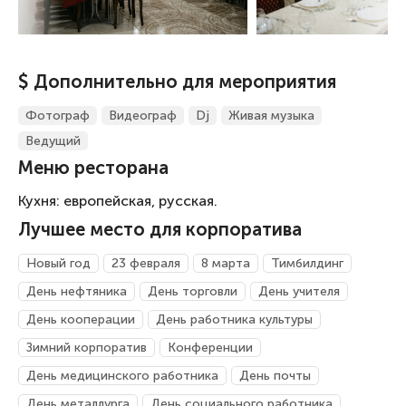
$ Дополнительно для мероприятия
Фотограф
Видеограф
Dj
Живая музыка
Ведущий
Меню ресторана
Кухня: европейская, русская.
Лучшее место для корпоратива
Новый год
23 февраля
8 марта
Тимбилдинг
День нефтяника
День торговли
День учителя
День кооперации
День работника культуры
Зимний корпоратив
Конференции
День медицинского работника
День почты
День металлурга
День социального работника