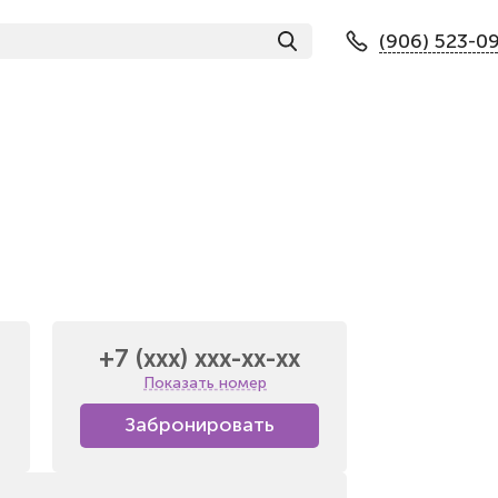
(906) 523-0
+7 (xxx) xxx-xx-xx
Показать номер
Забронировать