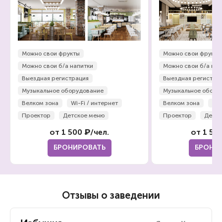
Можно свои фрукты
Можно свои фрукты
Можно свои б/а напитки
Можно свои б/а нап
Выездная регистрация
Выездная регистра
Музыкальное оборудование
Музыкальное обору
Велком зона
Wi-Fi / интернет
Велком зона
Wi-
Проектор
Детское меню
Проектор
Детск
от 1 500 ₽/чел.
от 1 50
БРОНИРОВАТЬ
БРОНИ
Отзывы о заведении