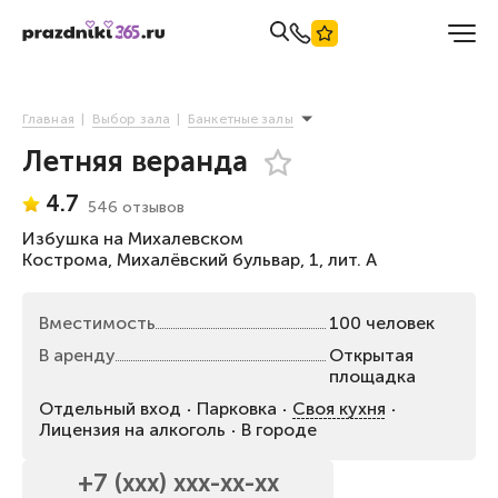
Главная
Выбор зала
Банкетные залы
Летняя веранда
4.7
546 отзывов
Избушка на Михалевском
Кострома, Михалёвский бульвар, 1, лит. А
Вместимость
100 человек
В аренду
Открытая
площадка
Отдельный вход
Парковка
Своя кухня
Лицензия на алкоголь
В городе
+7 (xxx) xxx-xx-xx