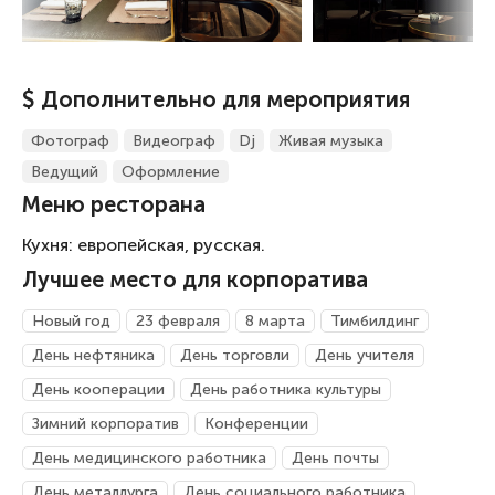
$ Дополнительно для мероприятия
Фотограф
Видеограф
Dj
Живая музыка
Ведущий
Оформление
Меню ресторана
Кухня: европейская, русская.
Лучшее место для корпоратива
Новый год
23 февраля
8 марта
Тимбилдинг
День нефтяника
День торговли
День учителя
День кооперации
День работника культуры
Зимний корпоратив
Конференции
День медицинского работника
День почты
День металлурга
День социального работника