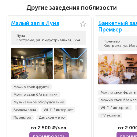
Другие заведения поблизости
Малый зал в Луна
Банкетный за
Премьер
Луна
Кострома, ул. Индустриальная, 65А
Премьер
Кострома, ул. Маг
Можно свои фрукты
Можно свои фрукты
Можно свои б/а напитки
Можно свои б/а нап
Музыкальное оборудование
Wi-Fi / интернет
Велком зона
Wi-Fi / интернет
TV экраны
Проектор
Детское меню
от 2 500 ₽/чел.
от 2 00