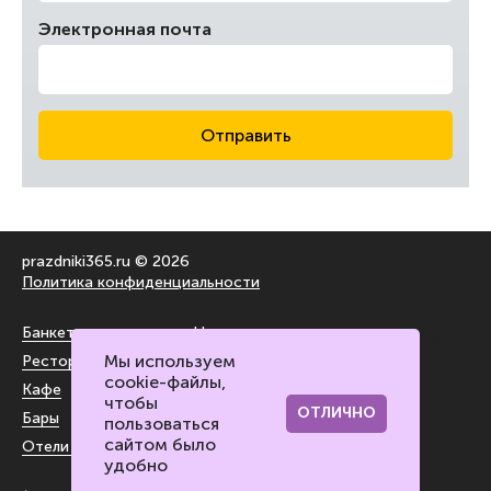
Электронная почта
Отправить
prazdniki365.ru © 2026
Политика конфиденциальности
Банкетные залы
На воздухе
Мы используем
Рестораны
За городом
cookie-файлы,
Кафе
Блог
чтобы
ОТЛИЧНО
Бары
Контакты портала
пользоваться
сайтом было
Отели и лофты
удобно