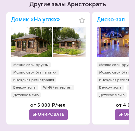
Другие залы Аристократъ
Домик «На углях»
Диско-зал
Можно свои фрукты
Можно свои фрукты
Можно свои б/а напитки
Можно свои б/а нап
Выездная регистрация
Выездная регистра
Велком зона
Wi-Fi / интернет
Велком зона
Wi-
Детское меню
Детское меню
от 5 000 ₽/чел.
от 4 00
БРОНИРОВАТЬ
БРОНИ