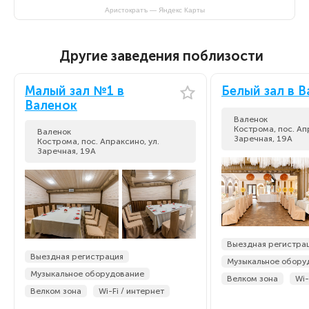
Аристократъ — Яндекс Карты
Другие заведения поблизости
Малый зал №1 в
Белый зал в 
Валенок
Валенок
Кострома, пос. Ап
Валенок
Заречная, 19А
Кострома, пос. Апраксино, ул.
Заречная, 19А
Выездная регистра
Выездная регистрация
Музыкальное обору
Музыкальное оборудование
Велком зона
Wi-
Велком зона
Wi-Fi / интернет