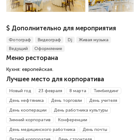
$ Дополнительно для мероприятия
Фотограф
Видеограф
Dj
Живая музыка
Ведущий
Оформление
Меню ресторана
Кухня: европейская.
Лучшее место для корпоратива
Новый год
23 февраля
8 марта
Тимбилдинг
День нефтяника
День торговли
День учителя
День кооперации
День работника культуры
Зимний корпоратив
Конференции
День медицинского работника
День почты
Летний корпоратив
День строителя